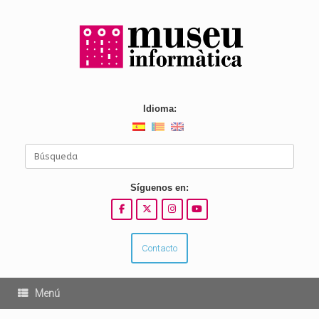
Saltar
al
contenido
Idioma:
Buscar:
Síguenos en:
Contacto
Menú