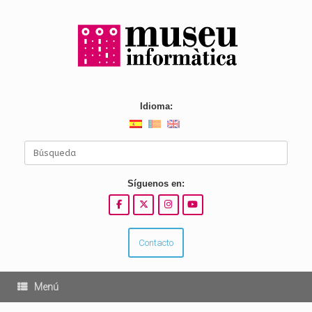
Saltar
al
contenido
Idioma:
Buscar:
Síguenos en:
Contacto
Menú