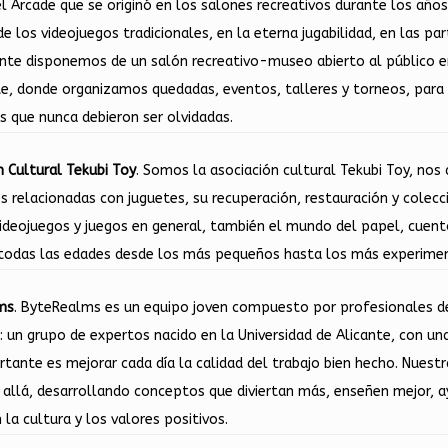
el Arcade que se originó en los salones recreativos durante los años
de los videojuegos tradicionales, en la eterna jugabilidad, en las pa
te disponemos de un salón recreativo-museo abierto al público en 
te, donde organizamos quedadas, eventos, talleres y torneos, para 
as que nunca debieron ser olvidadas.
n Cultural Tekubi Toy
. Somos la asociación cultural Tekubi Toy, nos 
es relacionadas con juguetes, su recuperación, restauración y colec
videojuegos y juegos en general, también el mundo del papel, cuento
a todas las edades desde los más pequeños hasta los más experime
ms
. ByteRealms es un equipo joven compuesto por profesionales del
: un grupo de expertos nacido en la Universidad de Alicante, con una
tante es mejorar cada día la calidad del trabajo bien hecho. Nuest
allá, desarrollando conceptos que diviertan más, enseñen mejor, a
la cultura y los valores positivos.