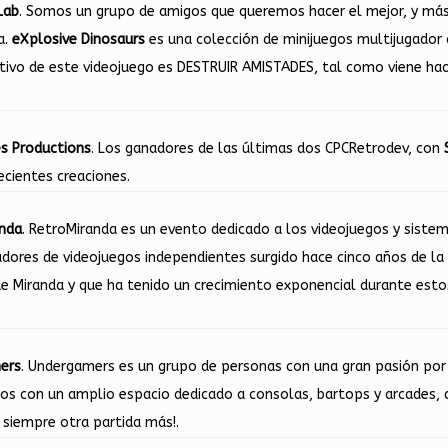
Lab
. Somos un grupo de amigos que queremos hacer el mejor, y más 
a.
eXplosive Dinosaurs
es una colección de minijuegos multijugado
etivo de este videojuego es DESTRUIR AMISTADES, tal como viene h
s Productions
. Los ganadores de las últimas dos CPCRetrodev, con
ecientes creaciones.
nda
. RetroMiranda es un evento dedicado a los videojuegos y sistem
adores de videojuegos independientes surgido hace cinco años de la
e Miranda y que ha tenido un crecimiento exponencial durante estos
ers
. Undergamers es un grupo de personas con una gran pasión por 
s con un amplio espacio dedicado a consolas, bartops y arcades, d
e siempre otra partida más!.