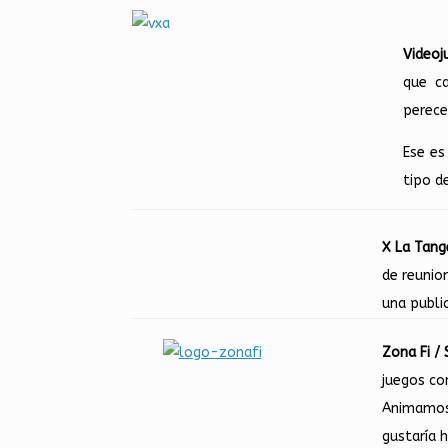
Videoj
que c
perece
Ese es
tipo d
X La Tang
de reunio
una publi
Zona Fi /
juegos co
Animamos 
gustaría 