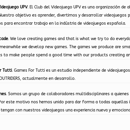
Videojuego UPV
. El Club del Videojuego UPV es una organización de 
 Nuestro objetivo es aprender, divertirnos y desarrollar videojuegos
s para encontrar trabajo en la indústria de videojuegos española.
rcade
. We love creating games and that is what we try to do everyda
eanwhile we develop new games. The games we produce are small,
 is to make people spend a good time with our products creating a
 Tutti
. Games For Tutti es un estudio independiente de videojuegos
 OUTRIDERS, actualmente en desarrollo.
mes
. Somos un grupo de colaboradores multidisciplinares a quiene
 Por este motivo nos hemos unido para dar forma a todas aquellas i
 tengan con nuestros videojuegos una experiencia nueva y emocion