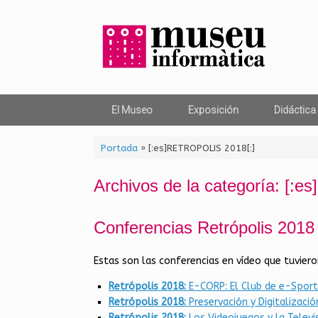
Saltar
al
contenido
El Museo
Exposición
Didáctica
Portada
»
[:es]RETROPOLIS 2018[:]
Archivos de la categoría:
[:e
Conferencias Retrópolis 2018
Estas son las conferencias en vídeo que tuviero
Retrópolis 2018:
E-CORP: El Club de e-Sport
Retrópolis 2018:
Preservación y Digitalizaci
Retrópolis 2018:
Los Videojuegos y la Televi