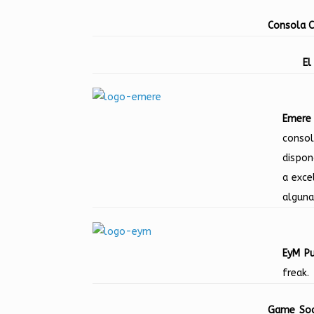
Consola C
El
Emere
conso
dispon
a exce
alguna
EyM Pu
freak.
Game Soc