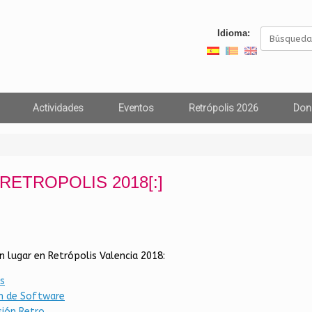
Buscar:
Idioma:
Actividades
Eventos
Retrópolis 2026
Don
s]RETROPOLIS 2018[:]
n lugar en Retrópolis Valencia 2018:
s
ón de Software
sión Retro