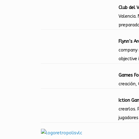
Club del 
Valencia.
preparado
Flynn’s A
company m
objective
Games For
creación,
Iction Ga
crearlos.
jugadores