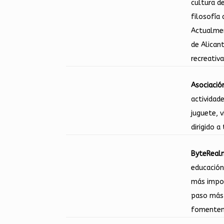
cultura d
filosofía 
Actualmen
de Alican
recreativ
Asociació
actividad
juguete, 
dirigido 
ByteReal
educación
más impor
paso más 
fomenten 