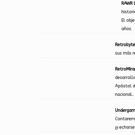
RAWR 
histori
El obj
años.
Retrobyte
sus más r
RetroMira
desarroll
Apóstol d
nacional..
Undergam
Contaremo
¡y echars