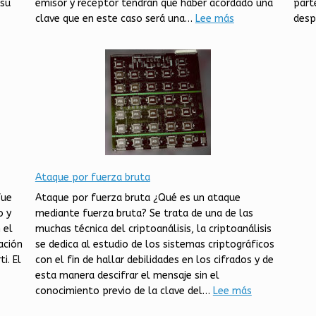
 su
emisor y receptor tendrán que haber acordado una
part
:
clave que en este caso será una…
Lee más
desp
Cifrado
de
Polibio
Ataque por fuerza bruta
fue
Ataque por fuerza bruta ¿Qué es un ataque
o y
mediante fuerza bruta? Se trata de una de las
 el
muchas técnica del criptoanálisis, la criptoanálisis
ación
se dedica al estudio de los sistemas criptográficos
i. El
con el fin de hallar debilidades en los cifrados y de
esta manera descifrar el mensaje sin el
:
conocimiento previo de la clave del…
Lee más
Disco
Ataque