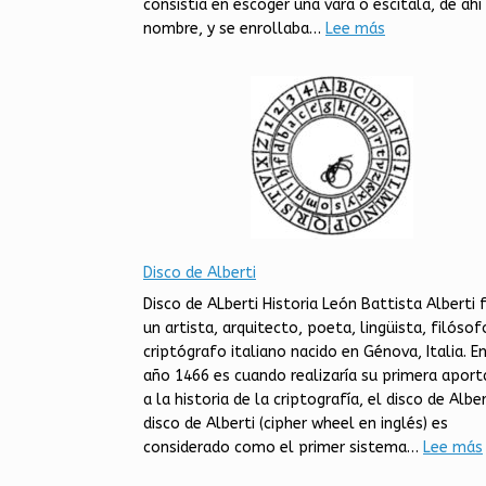
consistía en escoger una vara o escítala, de ahí
:
nombre, y se enrollaba…
Lee más
Escítala
espartana
Disco de Alberti
Disco de ALberti Historia León Battista Alberti 
un artista, arquitecto, poeta, lingüista, filósof
criptógrafo italiano nacido en Génova, Italia. En
año 1466 es cuando realizaría su primera aport
a la historia de la criptografía, el disco de Albert
disco de Alberti (cipher wheel en inglés) es
:
considerado como el primer sistema…
Lee más