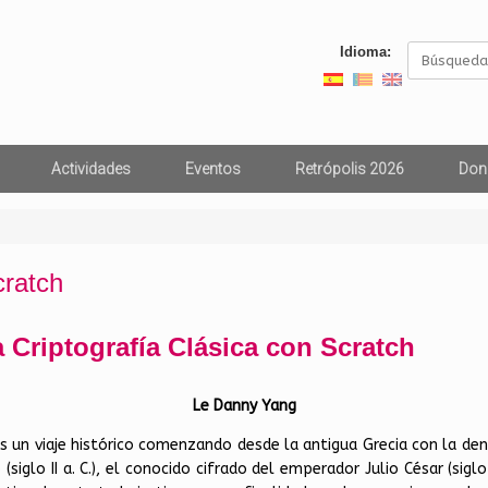
Buscar:
Idioma:
Actividades
Eventos
Retrópolis 2026
Don
cratch
 Criptografía Clásica con Scratch
Le Danny Yang
 un viaje histórico comenzando desde la antigua Grecia con la deno
siglo II a. C.), el conocido cifrado del emperador Julio César (siglo