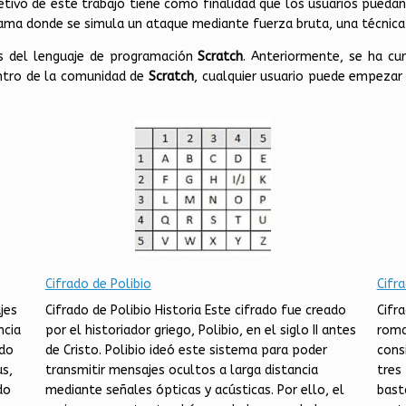
bjetivo de este trabajo tiene como finalidad que los usuarios pueda
ma donde se simula un ataque mediante fuerza bruta, una técnica 
s del lenguaje de programación
Scratch
. Anteriormente, se ha cu
entro de la comunidad de
Scratch
, cualquier usuario puede empezar
Cifrado de Polibio
Cifr
jes
Cifrado de Polibio Historia Este cifrado fue creado
Cifra
ncia
por el historiador griego, Polibio, en el siglo II antes
roma
ado
de Cristo. Polibio ideó este sistema para poder
cons
us,
transmitir mensajes ocultos a larga distancia
tres
do
mediante señales ópticas y acústicas. Por ello, el
bast