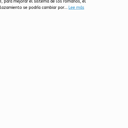
e, para mejorar el sistema de los romanos, el
:
lazamiento se podría cambiar por…
Lee más
Cifrado
de
César