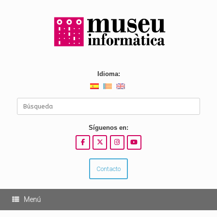
Saltar
al
contenido
Idioma:
Buscar:
Síguenos en:
Contacto
Menú