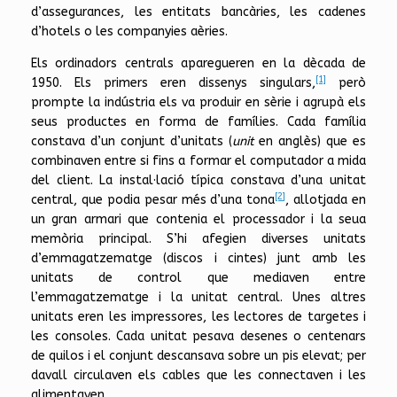
d’assegurances, les entitats bancàries, les cadenes
d’hotels o les companyies aèries.
Els ordinadors centrals aparegueren en la dècada de
[1]
1950. Els primers eren dissenys singulars,
però
prompte la indústria els va produir en sèrie i agrupà els
seus productes en forma de famílies. Cada família
constava d’un conjunt d’unitats (
unit
en anglès) que es
combinaven entre si fins a formar el computador a mida
del client. La instal·lació típica constava d’una unitat
[2]
central, que podia pesar més d’una tona
, allotjada en
un gran armari que contenia el processador i la seua
memòria principal. S’hi afegien diverses unitats
d’emmagatzematge (discos i cintes) junt amb les
unitats de control que mediaven entre
l’emmagatzematge i la unitat central. Unes altres
unitats eren les impressores, les lectores de targetes i
les consoles. Cada unitat pesava desenes o centenars
de quilos i el conjunt descansava sobre un pis elevat; per
davall circulaven els cables que les connectaven i les
alimentaven.