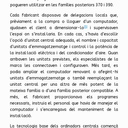
pogueren utilitzar en les famílies posteriors 370 i 390.
Cada fabricant disposava de delegacions locals que,
prèviament a la compra o lloguer d’un computador,
[5]
ajudaven el client a dimensionar-lo
i supervisaven
l’espai on s’instal·laria. En cada cas, s’havia d’escollir
l’opció d’unitat central adequada, el nombre i capacitat
d’unitats d’emmagatzematge i control i la potència de
la instal·lació elèctrica i del condicionador d’aire. Quan
arribaven les unitats previstes, els especialistes de la
marca les connectaven i configuraven. Més tard, es
podia ampliar el computador renovant o afegint-hi
unitats d’emmagatzematge o també reemplaçant la
unitat central per una altra de més potent de la
mateixa família o d’una família posterior compatible. A
més, el fabricant proporcionava els programes
necessaris, instruïa el personal que havia de manejar el
computador i s’encarregava del manteniment de la
instal·lació.
La tecnologia base dels ordinadors centrals començà