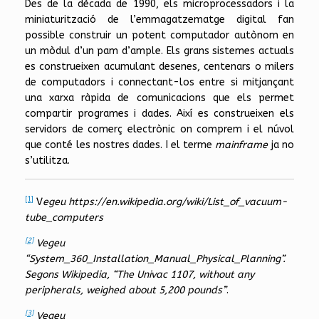
Des de la dècada de 1990, els microprocessadors i la
miniaturització de l’emmagatzematge digital fan
possible construir un potent computador autònom en
un mòdul d’un pam d’ample. Els grans sistemes actuals
es construeixen acumulant desenes, centenars o milers
de computadors i connectant-los entre si mitjançant
una xarxa ràpida de comunicacions que els permet
compartir programes i dades. Així es construeixen els
servidors de comerç electrònic on comprem i el núvol
que conté les nostres dades. I el terme
mainframe
ja no
s’utilitza.
[1]
V
egeu https://en.wikipedia.org/wiki/List_of_vacuum-
tube_computers
[2]
Vegeu
“System_360_Installation_Manual_Physical_Planning”.
Segons Wikipedia, “The Univac 1107, without any
peripherals, weighed about 5,200 pounds”
.
[3]
Vegeu