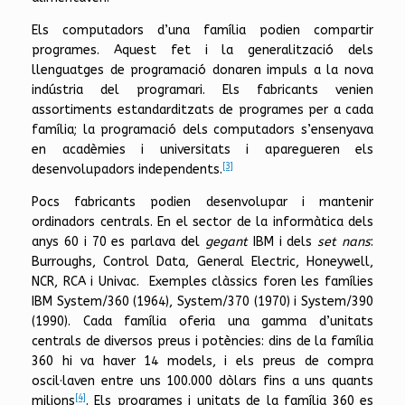
Els computadors d’una família podien compartir
programes. Aquest fet i la generalització dels
llenguatges de programació donaren impuls a la nova
indústria del programari. Els fabricants venien
assortiments estandarditzats de programes per a cada
família; la programació dels computadors s’ensenyava
en acadèmies i universitats i aparegueren els
[3]
desenvolupadors independents.
Pocs fabricants podien desenvolupar i mantenir
ordinadors centrals. En el sector de la informàtica dels
anys 60 i 70 es parlava del
gegant
IBM i dels
set nans
:
Burroughs, Control Data, General Electric, Honeywell,
NCR, RCA i Univac. Exemples clàssics foren les famílies
IBM System/360 (1964), System/370 (1970) i System/390
(1990). Cada família oferia una gamma d’unitats
centrals de diversos preus i potències: dins de la família
360 hi va haver 14 models, i els preus de compra
oscil·laven entre uns 100.000 dòlars fins a uns quants
[4]
milions
. Els programes i unitats de la família 360 es