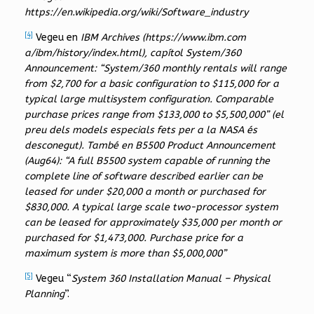
https://en.wikipedia.org/wiki/Software_industry
[4]
Vegeu en
IBM Archives (https://www.ibm.com
a/ibm/history/index.html), capítol System/360
Announcement: “System/360 monthly rentals will range
from $2,700 for a basic configuration to $115,000 for a
typical large multisystem configuration. Comparable
purchase prices range from $133,000 to $5,500,000” (el
preu dels models especials fets per a la NASA és
desconegut). També en B5500 Product Announcement
(Aug64): “A full B5500 system capable of running the
complete line of software described earlier can be
leased for under $20,000 a month or purchased for
$830,000. A typical large scale two-processor system
can be leased for approximately $35,000 per month or
purchased for $1,473,000. Purchase price for a
maximum system is more than $5,000,000”
[5]
Vegeu “
System 360 Installation Manual – Physical
Planning
”.