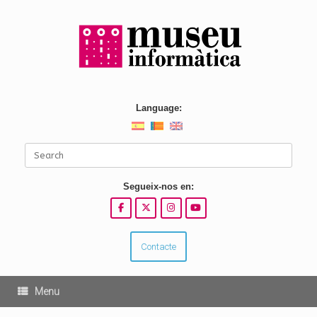
Skip
to
content
Language:
Search
for:
Segueix-nos en:
Contacte
Menu