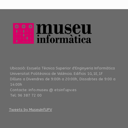
Ubicaciò: Escuela Tècnica Superior d'Enginyeria Informàtica
Universitat Politècnica de València. Edificis 1G,1E,1F
Dilluns a Divendres de 9:00h a 20:00h, Dissabtes de 9:00 a
14:00h
Contacte: info.museu @ etsinf.upv.es
Tel: 96 387 72 00
Tweets by MuseuInfUPV