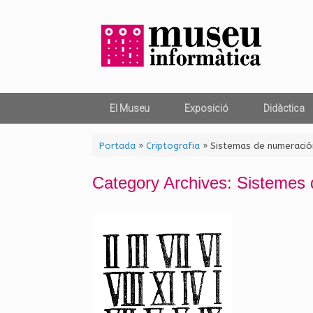
Skip
to
content
El Museu
Exposició
Didàctica
Portada
»
Criptografia
»
Sistemas de numeració
Category Archives:
Sistemes 