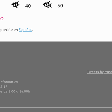
co
sponible en
Español
.
Tweets by Mus
 Informàtica
1E,1F
es de 9:00 a 14:00h