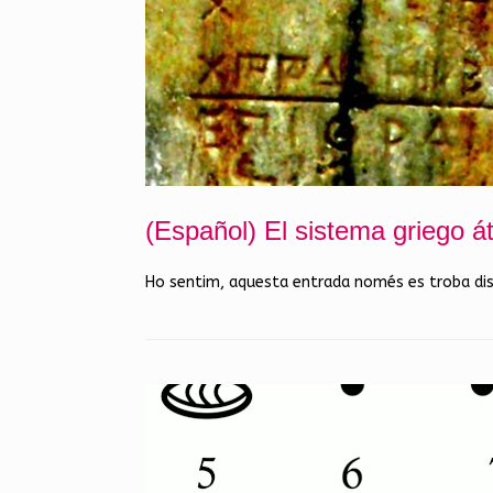
(Español) El sistema griego át
Ho sentim, aquesta entrada només es troba di