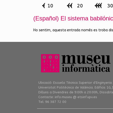
(Español) El sistema babilóni
Ho sentim, aquesta entrada només es troba di
Ubicaciò: Escuela Tècnica Superior d'Enginyeria
Universitat Politècnica de València. Edificis 1G,
Dilluns a Divendres de 9:00h a 20:00h, Dissabt
Contacte: info.museu @ etsinf.upv.es
Tel: 96 387 72 00