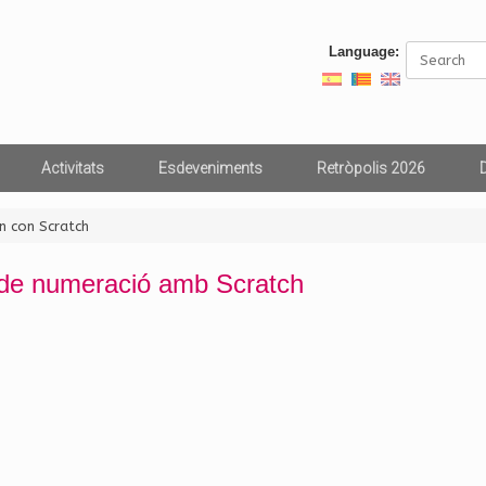
Search
Language:
for:
Activitats
Esdeveniments
Retròpolis 2026
n con Scratch
de numeració amb Scratch