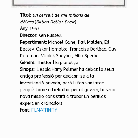
Títol:
Un cervell de mil milions de
dòlars
(
Billion Dollar Brain
)
Any:
1967
Director:
Ken Russell
Repartiment:
Michael Caine, Karl Malden, Ed
Begley, Oskar Homolka, Françoise Dorléac, Guy
Doleman, Vladek Sheybal, Milo Sperber
Gènere:
Thriller | Espionatge
Sinopsi:
L’espia Harry Palmer ha deixat la seua
antiga professió per dedicar-se a la
investigació privada, però li fan xantatge
perquè torne a treballar per al govern; la seua
nova missió consistirà a trobar un perillós
expert en ordinadors
Font:
FILMAFFINITY