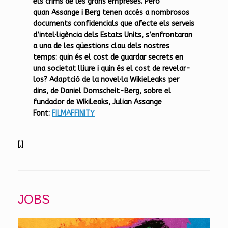
els crims de les grans empreses. Però
quan Assange i Berg tenen accés a nombrosos
documents confidencials que afecte els serveis
d’intel·ligència dels Estats Units, s’enfrontaran
a una de les qüestions clau dels nostres
temps: quin és el cost de guardar secrets en
una societat lliure i quin és el cost de revelar-
los? Adaptció de la novel·la WikieLeaks per
dins, de Daniel Domscheit-Berg, sobre el
fundador de WikiLeaks, Julian Assange
Font:
FILMAFFINITY
[.]
JOBS