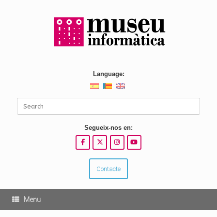
Skip
to
content
Language:
Search
for:
Segueix-nos en:
Contacte
Menu