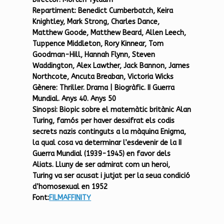
Repartiment:
Benedict Cumberbatch, Keira
Knightley, Mark Strong, Charles Dance,
Matthew Goode, Matthew Beard, Allen Leech,
Tuppence Middleton, Rory Kinnear, Tom
Goodman-Hill, Hannah Flynn, Steven
Waddington, Alex Lawther, Jack Bannon, James
Northcote, Ancuta Breaban, Victoria Wicks
Gènere
: Thriller. Drama | Biogràfic. II Guerra
Mundial. Anys 40. Anys 50
Sinopsi:
Biopic sobre el matemàtic britànic Alan
Turing, famós per haver desxifrat els codis
secrets nazis continguts a la màquina Enigma,
la qual cosa va determinar l’esdevenir de la II
Guerra Mundial (1939-1945) en favor dels
Aliats. Lluny de ser admirat com un heroi,
Turing va ser acusat i jutjat per la seua condició
d’homosexual en 1952
Font:
FILMAFFINITY