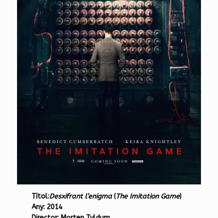
Títol:
Desxifrant l’enigma
(
The Imitation Game
)
Any:
2014
Director:
Morten Tyldum