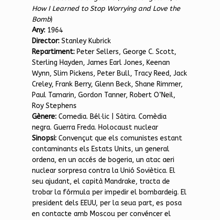
How I Learned to Stop Worrying and Love the
Bomb
)
Any:
1964
Director:
Stanley Kubrick
Repartiment:
Peter Sellers, George C. Scott,
Sterling Hayden, James Earl Jones, Keenan
Wynn, Slim Pickens, Peter Bull, Tracy Reed, Jack
Creley, Frank Berry, Glenn Beck, Shane Rimmer,
Paul Tamarin, Gordon Tanner, Robert O’Neil,
Roy Stephens
Gènere:
Comedia. Bél·lic | Sàtira. Comèdia
negra. Guerra Freda. Holocaust nuclear
Sinopsi:
Convençut que els comunistes estant
contaminants els Estats Units, un general
ordena, en un accés de bogeria, un atac aeri
nuclear sorpresa contra la Unió Soviètica. El
seu ajudant, el capità Mandrake, tracta de
trobar la fórmula per impedir el bombardeig. El
president dels EEUU, per la seua part, es posa
en contacte amb Moscou per convéncer el