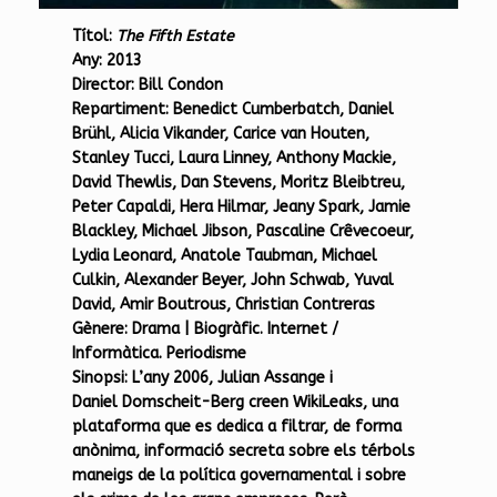
Títol:
The Fifth Estate
Any:
2013
Director:
Bill Condon
Repartiment:
Benedict Cumberbatch, Daniel
Brühl, Alicia Vikander, Carice van Houten,
Stanley Tucci, Laura Linney, Anthony Mackie,
David Thewlis, Dan Stevens, Moritz Bleibtreu,
Peter Capaldi, Hera Hilmar, Jeany Spark, Jamie
Blackley, Michael Jibson, Pascaline Crêvecoeur,
Lydia Leonard, Anatole Taubman, Michael
Culkin, Alexander Beyer, John Schwab, Yuval
David, Amir Boutrous, Christian Contreras
Gènere
: Drama | Biogràfic. Internet /
Informàtica. Periodisme
Sinopsi:
L’any 2006, Julian Assange i
Daniel Domscheit-Berg creen WikiLeaks, una
plataforma que es dedica a filtrar, de forma
anònima, informació secreta sobre els térbols
maneigs de la política governamental i sobre