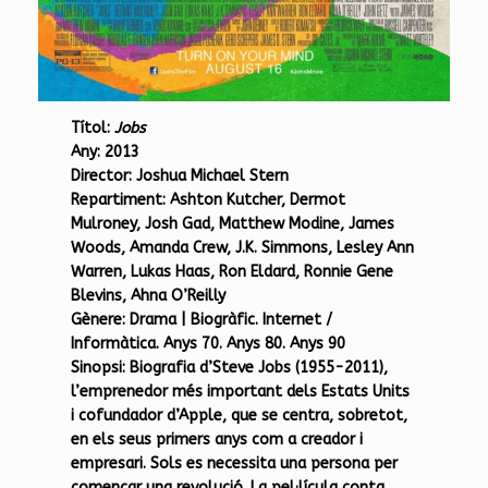
Títol:
Jobs
Any:
2013
Director:
Joshua Michael Stern
Repartiment:
Ashton Kutcher, Dermot
Mulroney, Josh Gad, Matthew Modine, James
Woods, Amanda Crew, J.K. Simmons, Lesley Ann
Warren, Lukas Haas, Ron Eldard, Ronnie Gene
Blevins, Ahna O’Reilly
Gènere:
Drama | Biogràfic. Internet /
Informàtica. Anys 70. Anys 80. Anys 90
Sinopsi:
Biografia d’Steve Jobs (1955-2011),
l’emprenedor més important dels Estats Units
i cofundador d’Apple, que se centra, sobretot,
en els seus primers anys com a creador i
empresari. Sols es necessita una persona per
començar una revolució. La pel·lícula conta