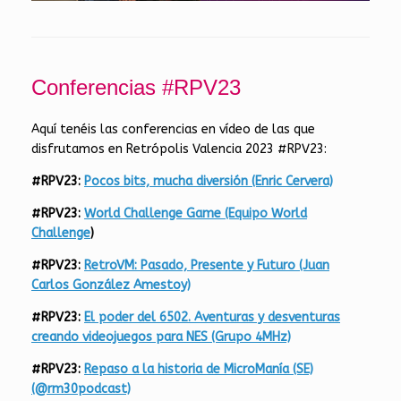
Conferencias #RPV23
Aquí tenéis las conferencias en vídeo de las que
disfrutamos en Retrópolis Valencia 2023 #RPV23:
#RPV23:
Pocos bits, mucha diversión (Enric Cervera)
#RPV23:
World Challenge Game (Equipo World
Challenge
)
#RPV23:
RetroVM: Pasado, Presente y Futuro (Juan
Carlos González Amestoy)
#RPV23:
El poder del 6502. Aventuras y desventuras
creando videojuegos para NES (Grupo 4MHz)
#RPV23:
Repaso a la historia de MicroManía (SE)
(@rm30podcast)