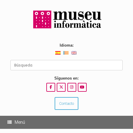
Saltar
al
contenido
Idioma:
Buscar:
Síguenos en:
Contacto
Menú