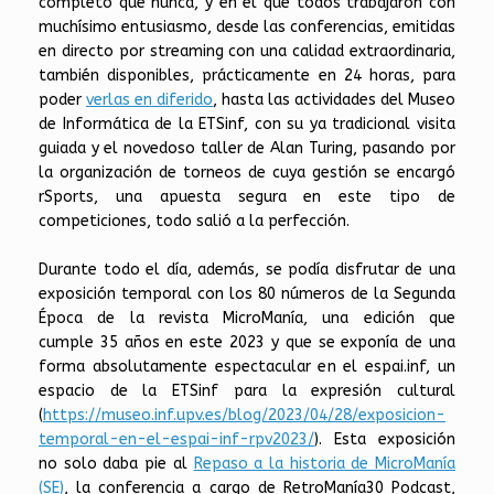
completo que nunca, y en el que todos trabajaron con
muchísimo entusiasmo, desde las conferencias, emitidas
en directo por streaming con una calidad extraordinaria,
también disponibles, prácticamente en 24 horas, para
poder
verlas en diferido
, hasta las actividades del Museo
de Informática de la ETSinf, con su ya tradicional visita
guiada y el novedoso taller de Alan Turing, pasando por
la organización de torneos de cuya gestión se encargó
rSports, una apuesta segura en este tipo de
competiciones, todo salió a la perfección.
Durante todo el día, además, se podía disfrutar de una
exposición temporal con los 80 números de la Segunda
Época de la revista MicroManía, una edición que
cumple 35 años en este 2023 y que se exponía de una
forma absolutamente espectacular en el espai.inf, un
espacio de la ETSinf para la expresión cultural
(
https://museo.inf.upv.es/blog/2023/04/28/exposicion-
temporal-en-el-espai-inf-rpv2023/
). Esta exposición
no solo daba pie al
Repaso a la historia de MicroManía
(SE)
, la conferencia a cargo de RetroManía30 Podcast,