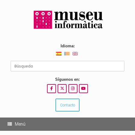
Saltar
al
contenido
Idioma:
Buscar:
Síguenos en:
Contacto
Menú