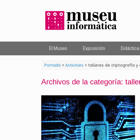
Saltar
al
contenido
El Museo
Exposición
Didáctica
Portada
»
Activities
»
talleres de criptografía y 
Archivos de la categoría:
tall