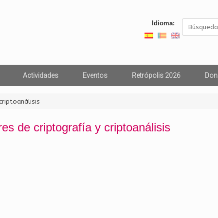
Buscar:
Idioma:
Actividades
Eventos
Retrópolis 2026
Don
criptoanálisis
eres de criptografía y criptoanálisis