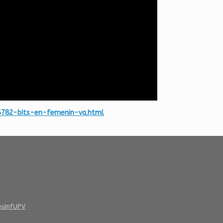
-5782-bits-en-femenin-va.html
euInfUPV