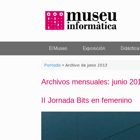
Saltar
al
contenido
El Museo
Exposición
Didáctica
Portada
»
Archivo de junio 2013
Archivos mensuales:
junio 20
II Jornada Bits en femenino