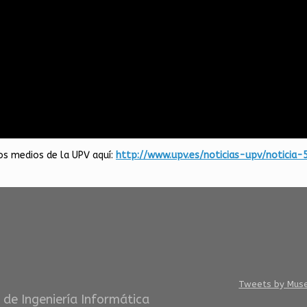
os medios de la UPV aquí:
http://www.upv.es/noticias-upv/noticia
Tweets by Mus
 de Ingeniería Informática