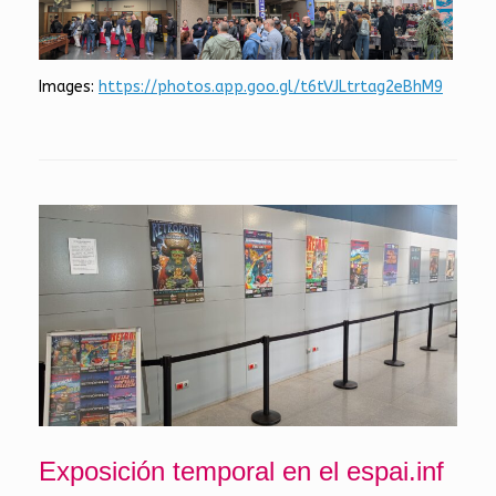
Images:
https://photos.app.goo.gl/t6tVJLtrtag2eBhM9
Exposición temporal en el espai.inf