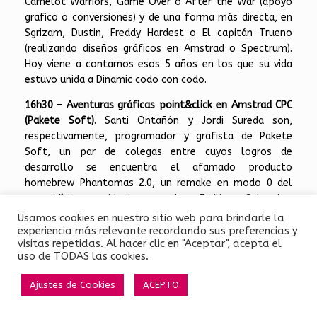
Camelot Warriors, Game Over o After the War (apoyo
grafico o conversiones) y de una forma más directa, en
Sgrizam, Dustin, Freddy Hardest o El capitán Trueno
(realizando diseños gráficos en Amstrad o Spectrum).
Hoy viene a contarnos esos 5 años en los que su vida
estuvo unida a Dinamic codo con codo.
16h30
–
Aventuras gráficas point&click en Amstrad CPC
(Pakete Soft)
. Santi Ontañón y Jordi Sureda son,
respectivamente, programador y grafista de Pakete
Soft, un par de colegas entre cuyos logros de
desarrollo se encuentra el afamado producto
homebrew Phantomas 2.0, un remake en modo 0 del
conocidísimo videojuego de Emilio Salgueiro,
comercializado bajo el sello de Dinamic. Tras publicar
Usamos cookies en nuestro sitio web para brindarle la
Escape the ROM, una demo jugable de su engine PAKET
experiencia más relevante recordando sus preferencias y
visitas repetidas. Al hacer clic en "Aceptar", acepta el
(Point And Klick Engine Tool) para la creación de
uso de TODAS las cookies.
aventuras point and click en sistemas de 8 bits, surgiría
tal hype en las comunidades de aficionados, por la
Ajustes de Cookies
ACEPTO
posibilidad de disfrutar de este género en un hardware
técnicamente tan limitado, que desde entonces todos