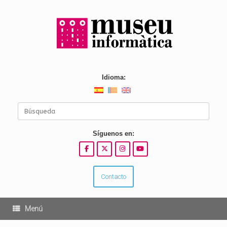
Saltar
al
contenido
Idioma:
Buscar:
Síguenos en:
Contacto
Menú