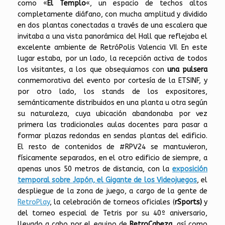
como «
El Templo
«, un espacio de techos altos
completamente diáfano, con mucha amplitud y dividido
en dos plantas conectadas a través de una escalera que
invitaba a una vista panorámica del Hall que reflejaba el
excelente ambiente de RetróPolis Valencia VII. En este
lugar estaba, por un lado, la recepción activa de todos
los visitantes, a los que obsequiamos con
una pulsera
conmemorativa del evento por cortesía de la ETSINF, y
por otro lado, los stands de los expositores,
semánticamente distribuidos en una planta u otra según
su naturaleza, cuya ubicación abandonaba por vez
primera las tradicionales aulas docentes para pasar a
formar plazas redondas en sendas plantas del edificio.
El resto de contenidos de #RPV24 se mantuvieron,
físicamente separados, en el otro edificio de siempre, a
apenas unos 50 metros de distancia, con la
exposición
temporal sobre Japón, el Gigante de los Videojuegos
, el
despliegue de la zona de juego, a cargo de la gente de
RetroPlay
, la celebración de torneos oficiales (
rSports)
y
del torneo especial de Tetris por su 40º aniversario,
llevado a cabo por el equipo de
RetroCabeza
, así como