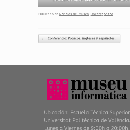
relevantes en el mundo de la Informática
Publicado en
Noticias del Museo
,
Uncategorized
.
Navegador de artículos
←
Conferencia: Polacos, ingleses y españoles…
Ubicación: Escuela Técnica Superior
Universitat Politècnica de València.
Lunes a Viernes de 9:00h a 20:00h