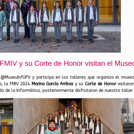
 FMIV y su Corte de Honor visitan el Muse
l @MuseuInfUPV y participa en los talleres que organiza el museo
ia, la FMIV 2024
Marina García Arribas
y su
Corte de Honor
visitaro
o de la Informática, posteriormente disfrutaron de nuestro taller 