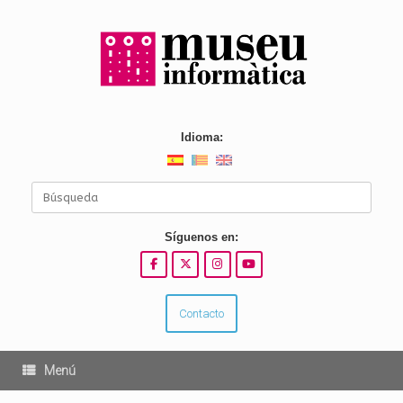
Saltar
al
contenido
Idioma:
Buscar:
Síguenos en:
Contacto
Menú