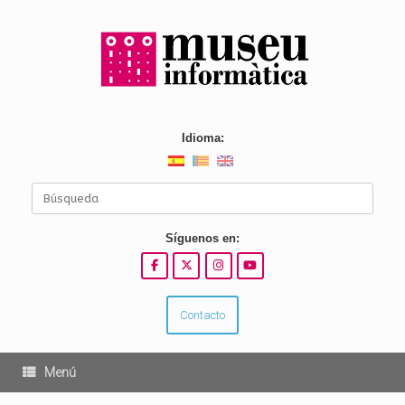
Saltar
al
contenido
Idioma:
Buscar:
Síguenos en:
Contacto
Menú