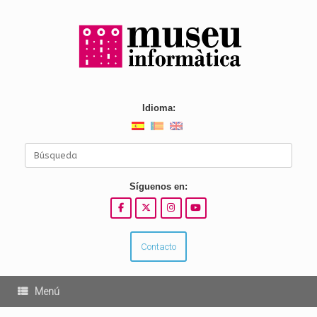
Saltar
al
contenido
Idioma:
Buscar:
Síguenos en:
Contacto
Menú