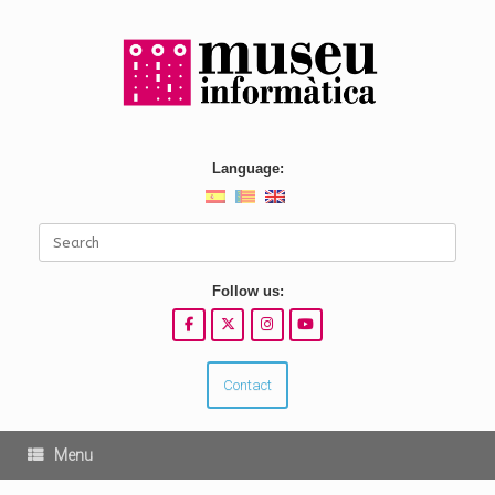
Skip
to
content
Language:
Search
for:
Follow us:
Contact
Menu