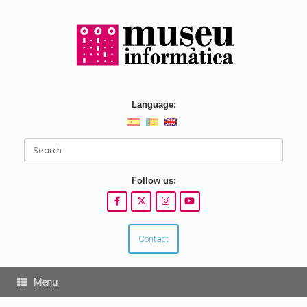
Skip
to
content
Language:
Search
for:
Follow us:
Contact
Menu