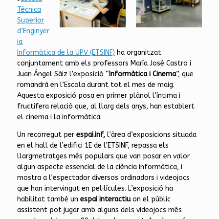
Tècnica
Superior
d’Enginyer
ia
Informàtica de la UPV (ETSINF)
ha organitzat
conjuntament amb els professors María José Castro i
Juan Ángel Sáiz l’exposició “
Informàtica i Cinema
”, que
romandrà en l’Escola durant tot el mes de maig.
Aquesta exposició posa en primer plànol l’íntima i
fructífera relació que, al llarg dels anys, han establert
el cinema i la informàtica.
Un recorregut per
espai.inf,
l’àrea d’exposicions situada
en el hall de l’edifici 1E de l’ETSINF, repassa els
llargmetratges més populars que van posar en valor
algun aspecte essencial de la ciència informàtica, i
mostra a l’espectador diversos ordinadors i videojocs
que han intervingut en pel·lícules. L’exposició ha
habilitat també un
espai interactiu
on el públic
assistent pot jugar amb alguns dels videojocs més