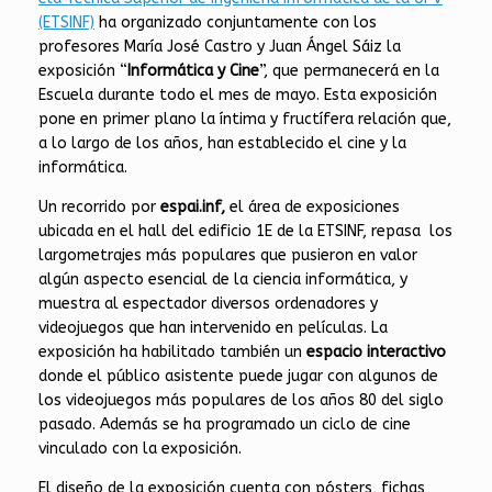
(ETSINF)
ha organizado conjuntamente con los
profesores María José Castro y Juan Ángel Sáiz la
exposición “
Informática y Cine
”, que permanecerá en la
Escuela durante todo el mes de mayo. Esta exposición
pone en primer plano la íntima y fructífera relación que,
a lo largo de los años, han establecido el cine y la
informática.
Un recorrido por
espai.inf,
el área de exposiciones
ubicada en el hall del edificio 1E de la ETSINF, repasa los
largometrajes más populares que pusieron en valor
algún aspecto esencial de la ciencia informática, y
muestra al espectador diversos ordenadores y
videojuegos que han intervenido en películas. La
exposición ha habilitado también un
espacio interactivo
donde el público asistente puede jugar con algunos de
los videojuegos más populares de los años 80 del siglo
pasado. Además se ha programado un ciclo de cine
vinculado con la exposición.
El diseño de la exposición cuenta con pósters, fichas