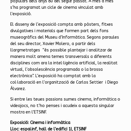
populars dels anys 80 del segle passat. A més a més
s’ha programat un cicle de cinema vinculat amb
l’exposició.
El disseny de l’exposició compta amb pòsters, fitxes
divulgatives i materials que formen part dels fons
museogràfics del Museu d’Informàtica. Segons paraules
del seu director, Xavier Molero, a partir dels
llargmetratges “és possible plantejar i analitzar de
manera molt amena temes transversals a diferents
disciplines com ara la intel·ligència artificial, la realitat
virtual, l’obsolescència programada o la brossa
electrònica”. L’exposició ha comptat amb la
col·laboració en l’organització de Carlos Settier i Diego
Álvarez.
Si entre les teues passions sumes cinema, informàtica o
videojocs, no t’ho penses i acudeix a aquesta singular
mostra en l’ETSINF.
Exposició: Cinema i informàtica
Lloc: espai.inf, hall de l’edifici 1I, ETSINF