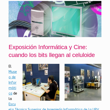
Exposición Informática y Cine:
cuando los bits llegan al celuloide
El
Muse
o de
Infor
máti
ca
de
la
Escu
ela Técnica Superior de Ingeniería Informática de la UPV