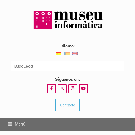
Saltar
al
contenido
Idioma:
Buscar:
Síguenos en:
Contacto
Menú