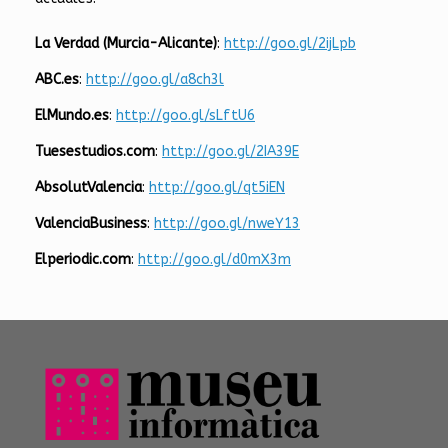
La Verdad (Murcia-Alicante)
:
http://goo.gl/2ijLpb
ABC.es
:
http://goo.gl/a8ch3l
ElMundo.es
:
http://goo.gl/sLftU6
Tuesestudios.com
:
http://goo.gl/2IA39E
AbsolutValencia
:
http://goo.gl/qt5iEN
ValenciaBusiness
:
http://goo.gl/nweY13
Elperiodic.com
:
http://goo.gl/d0mX3m