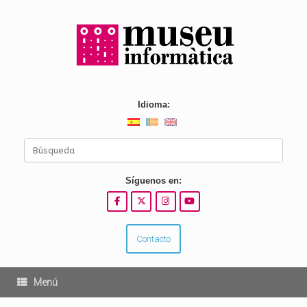
Saltar
al
contenido
Idioma:
Buscar:
Síguenos en:
Contacto
Menú