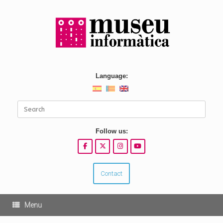
Skip
to
content
Language:
Search
for:
Follow us:
Contact
Menu