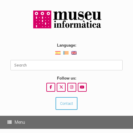
Skip
to
content
Language:
Search
for:
Follow us:
Contact
Menu