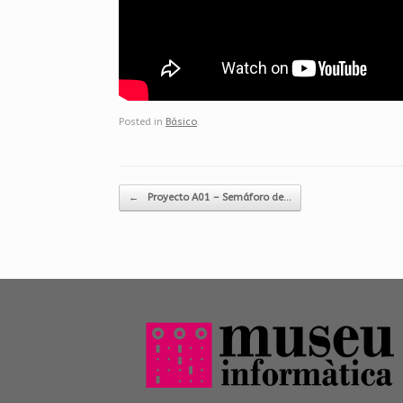
Posted in
Básico
.
Post navigation
←
Proyecto A01 – Semáforo de…