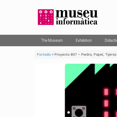
Skip
to
content
The Museum
Exhibition
Didacti
Portada
»
Proyecto B07 – Piedra, Papel, Tijeras