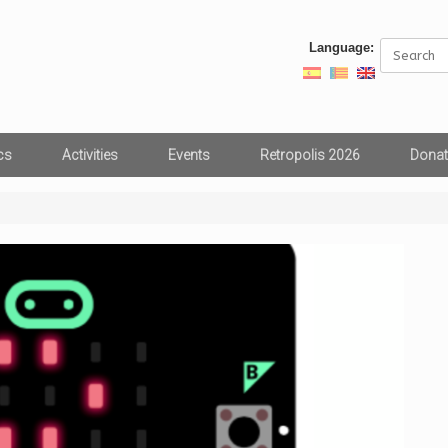
Search
Language:
for:
cs
Activities
Events
Retropolis 2026
Donat