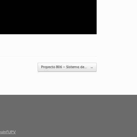
Proyecto B06 – Sistema de…
→
euInfUPV