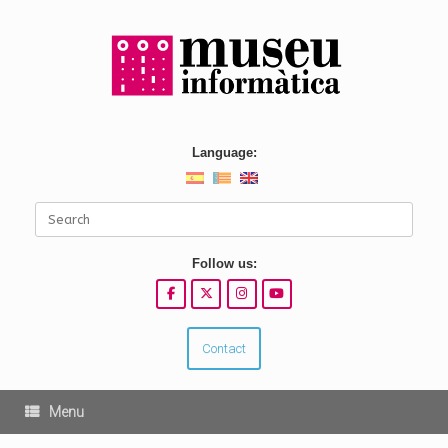
Skip
to
content
Language:
Search
for:
Follow us:
Contact
Menu