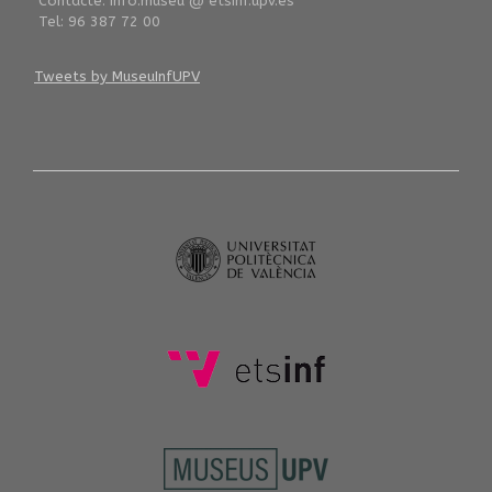
Contacte: info.museu @ etsinf.upv.es
Tel: 96 387 72 00
Tweets by MuseuInfUPV