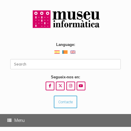
Skip
to
content
Language:
Search
for:
Segueix-nos en:
Contacte
Menu