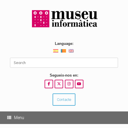
Skip
to
content
Language:
Search
for:
Segueix-nos en:
Contacte
Menu