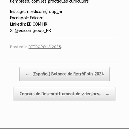
l’empresa, com les pràctiques curriculars.
Instagram: edicomgroup_hr
Facebook: Edicom
Linkedin: EDICOM HR
X: @edicomgroup_HR
Posted in
RETROPOLIS 2025
.
Post navigation
←
(Español) Balance de RetróPolis 2024
Concurs de Desenrotllament de videojocs…
→