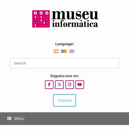
Skip
to
content
Language:
Search
for:
Segueix-nos en:
Contacte
Menu