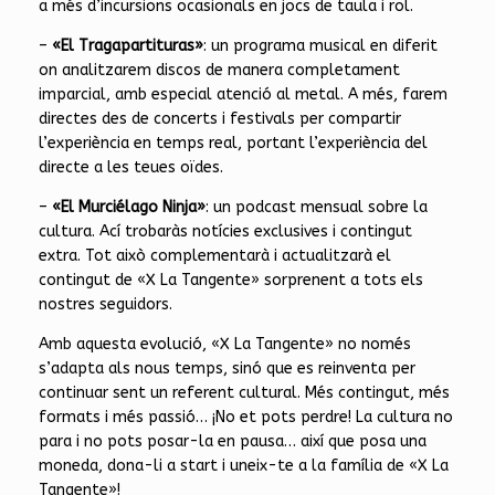
a més d’incursions ocasionals en jocs de taula i rol.
–
«El Tragapartituras»
: un programa musical en diferit
on analitzarem discos de manera completament
imparcial, amb especial atenció al metal. A més, farem
directes des de concerts i festivals per compartir
l’experiència en temps real, portant l’experiència del
directe a les teues oïdes.
–
«El Murciélago Ninja»
: un podcast mensual sobre la
cultura. Ací trobaràs notícies exclusives i contingut
extra. Tot això complementarà i actualitzarà el
contingut de «X La Tangente» sorprenent a tots els
nostres seguidors.
Amb aquesta evolució, «X La Tangente» no només
s’adapta als nous temps, sinó que es reinventa per
continuar sent un referent cultural. Més contingut, més
formats i més passió… ¡No et pots perdre! La cultura no
para i no pots posar-la en pausa… així que posa una
moneda, dona-li a start i uneix-te a la família de «X La
Tangente»!