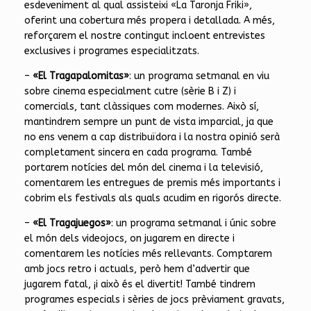
esdeveniment al qual assisteixi «La Taronja Friki»,
oferint una cobertura més propera i detallada. A més,
reforçarem el nostre contingut incloent entrevistes
exclusives i programes especialitzats.
–
«El Tragapalomitas»
: un programa setmanal en viu
sobre cinema especialment cutre (sèrie B i Z) i
comercials, tant clàssiques com modernes. Això sí,
mantindrem sempre un punt de vista imparcial, ja que
no ens venem a cap distribuïdora i la nostra opinió serà
completament sincera en cada programa. També
portarem notícies del món del cinema i la televisió,
comentarem les entregues de premis més importants i
cobrim els festivals als quals acudim en rigorós directe.
–
«El Tragajuegos»
: un programa setmanal i únic sobre
el món dels videojocs, on jugarem en directe i
comentarem les notícies més rellevants. Comptarem
amb jocs retro i actuals, però hem d’advertir que
jugarem fatal, ¡i això és el divertit! També tindrem
programes especials i sèries de jocs prèviament gravats,