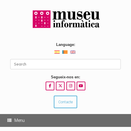
Skip
to
content
Language:
Search
for:
Segueix-nos en:
Contacte
Menu