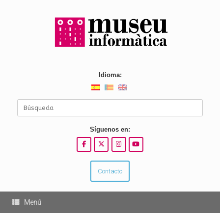
Saltar
al
contenido
Idioma:
Buscar:
Síguenos en:
Contacto
Menú