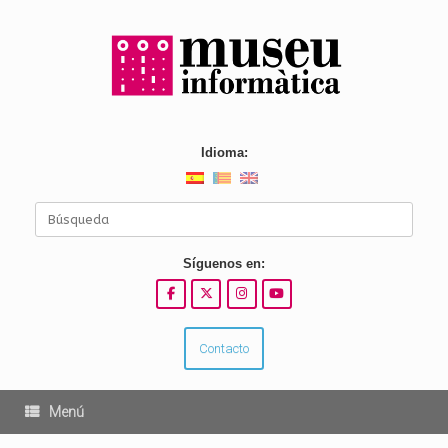
Saltar
al
contenido
Idioma:
Buscar:
Síguenos en:
Contacto
Menú