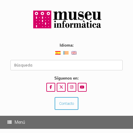
Saltar
al
contenido
Idioma:
Buscar:
Síguenos en:
Contacto
Menú