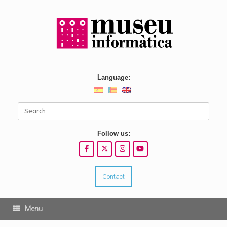
Skip
to
content
Language:
Search
for:
Follow us:
Contact
Menu