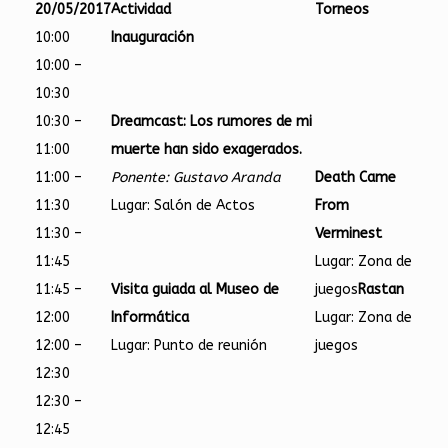
20/05/2017
Actividad
Torneos
10:00
Inauguración
10:00 –
10:30
10:30 –
Dreamcast: Los rumores de mi
11:00
muerte han sido exagerados.
11:00 –
Ponente: Gustavo Aranda
Death Came
11:30
Lugar: Salón de Actos
From
11:30 –
Verminest
11:45
Lugar: Zona de
11:45 –
Visita guiada al Museo de
juegos
Rastan
12:00
Informática
Lugar: Zona de
12:00 –
Lugar: Punto de reunión
juegos
12:30
12:30 –
12:45