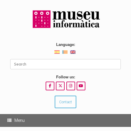
Skip
to
content
Language:
Search
for:
Follow us:
Contact
Menu