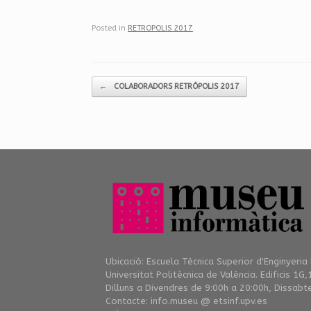
Posted in
RETROPOLIS 2017
.
Post navigation
←
COLABORADORS RETRÓPOLIS 2017
Ubicaciò: Escuela Tècnica Superior d'Enginyeria
Universitat Politècnica de València. Edificis 1G,
Dilluns a Divendres de 9:00h a 20:00h, Dissabt
Contacte: info.museu @ etsinf.upv.es