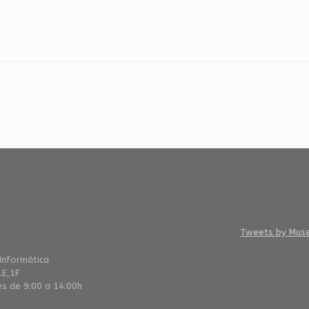
Tweets by Mus
 Informàtica
1E,1F
es de 9:00 a 14:00h