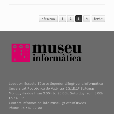
Post navigation
« Previous
1
2
3
4
Next »
Location: Escuela Tècnica Superior d'Enginyeria Informàtica
Universitat Politècnica de València. 1G,1E,1F Buildings
Monday-Friday from 9:00h to 20:00h. Saturday from 9:00h
to 14:00h
Contact information: info.museu @ etsinf.upv.es
Phone: 96 387 72 00