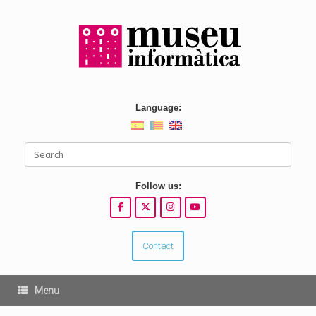
Skip
to
content
Language:
Search
for:
Follow us:
Contact
Menu