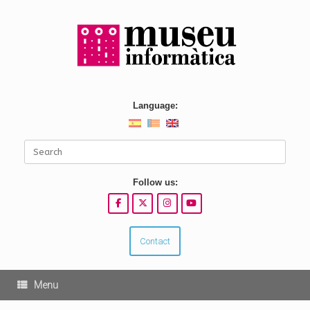
Skip
to
content
Language:
Search
for:
Follow us:
Contact
Menu