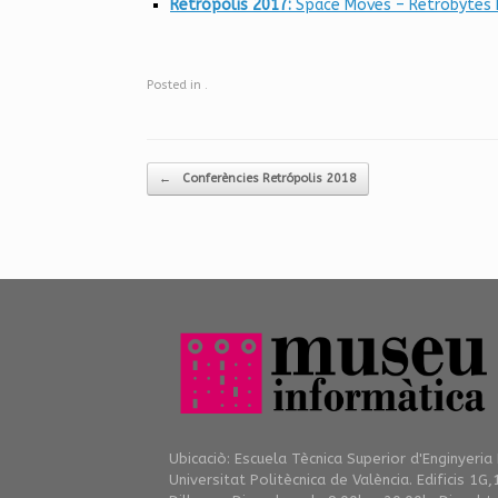
Retrópolis 2017:
Space Moves – Retrobytes 
Posted in
.
Post navigation
←
Conferències Retrópolis 2018
Ubicaciò: Escuela Tècnica Superior d'Enginyeria
Universitat Politècnica de València. Edificis 1G,