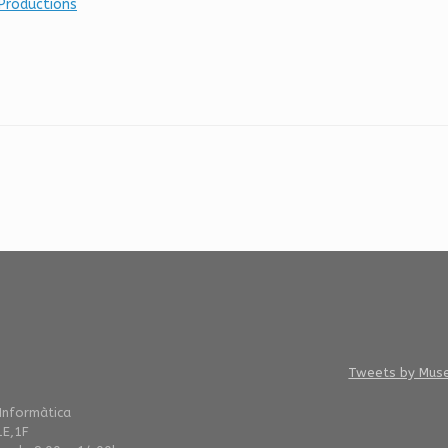
Productions
Tweets by Mus
 Informàtica
1E,1F