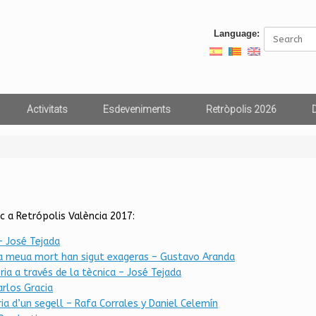
Search
Language:
for:
Activitats
Esdeveniments
Retròpolis 2026
c a Retrópolis València 2017:
– José Tejada
a meua mort han sigut exageras – Gustavo Aranda
ria a través de la tècnica – José Tejada
arlos Gracia
ria d’un segell – Rafa Corrales y Daniel Celemín