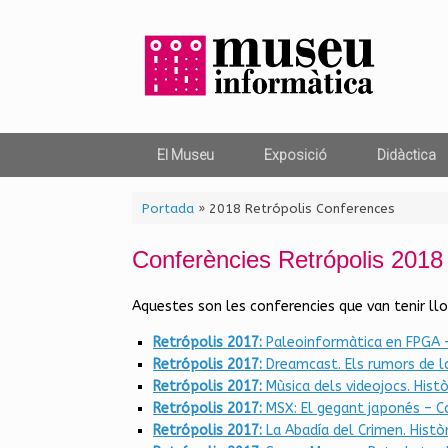
Skip
to
content
El Museu
Exposició
Didàctica
Portada
»
2018 Retrópolis Conferences
Conferències Retrópolis 2018
Aquestes son les conferencies que van tenir llo
Retrópolis 2017:
Paleoinformàtica en FPGA 
Retrópolis 2017:
Dreamcast. Els rumors de l
Retrópolis 2017:
Mùsica dels videojocs. Histò
Retrópolis 2017:
MSX: El gegant japonés – C
Retrópolis 2017:
La Abadía del Crimen. Histò