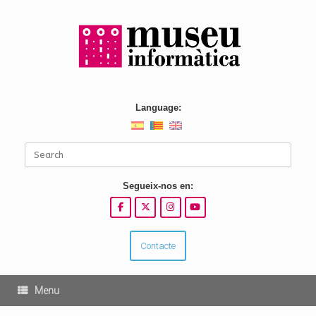
Skip
to
content
Language:
Search
for:
Segueix-nos en:
Contacte
Menu