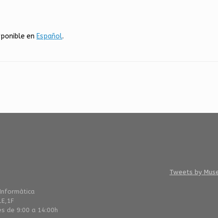
sponible en
Español
.
Tweets by Mus
 Informàtica
1E,1F
es de 9:00 a 14:00h