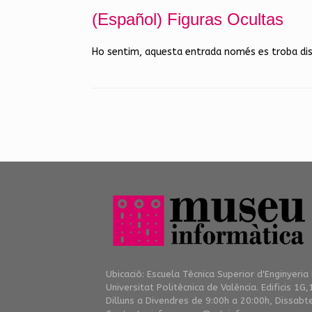
(Español) Figuras Ocultas
Ho sentim, aquesta entrada només es troba di
Post navigation
Ubicaciò: Escuela Tècnica Superior d'Enginyeria
Universitat Politècnica de València. Edificis 1G,
Dilluns a Divendres de 9:00h a 20:00h, Dissabt