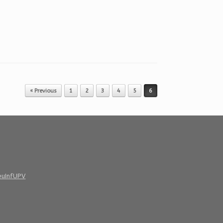
« Previous
1
2
3
4
5
6
euInfUPV