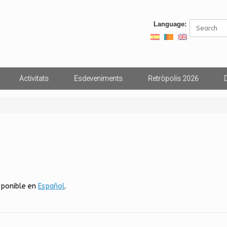
Search
Language:
for:
Activitats
Esdeveniments
Retròpolis 2026
sponible en
Español
.