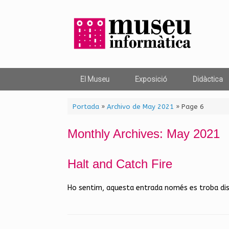
Skip
to
content
El Museu
Exposició
Didàctica
Portada
»
Archivo de May 2021
»
Page 6
Monthly Archives:
May 2021
Halt and Catch Fire
Ho sentim, aquesta entrada només es troba di