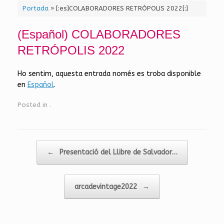
Portada
»
[:es]COLABORADORES RETRÓPOLIS 2022[:]
(Español) COLABORADORES
RETRÓPOLIS 2022
Ho sentim, aquesta entrada només es troba disponible
en
Español
.
Posted in
.
Post navigation
←
Presentació del Llibre de Salvador…
arcadevintage2022
→