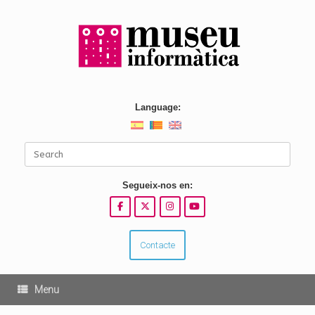
Skip
to
content
Language:
Search
for:
Segueix-nos en:
Contacte
Menu