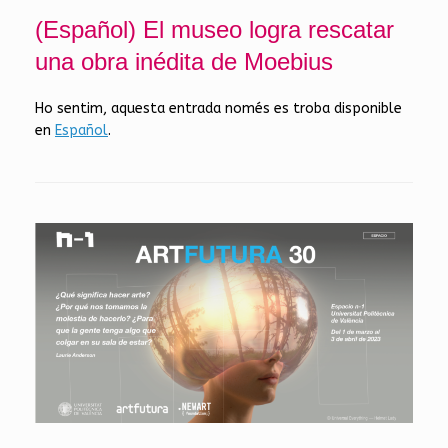
(Español) El museo logra rescatar
una obra inédita de Moebius
Ho sentim, aquesta entrada només es troba disponible
en
Español
.