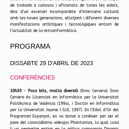
de trobada a curiosos i aficionats de totes les edats,
dins d’un escenari incomparable d’intercanvi cultural
amb les noves generacions, allotjant i difonent diverses
manifestacions artístiques i tecnològiques entorn de
l’actualitat de la retroinformática.
PROGRAMA
DISSABTE 29 D’ABRIL DE 2023
CONFERÈNCIES
10h30
–
Pocs bits, molta diversió
(Enric Cervera). Enric
Cervera és Llicenciat en Informàtica per la Universitat
Politècnica de València (1994), i Doctor en Informàtica
per la Universitat Jaume I (UJI, 1997). En l’Edat d’Or del
Programari Espanyol, es va donar a conéixer per ser el
pare del conocidísimo videojoc Phantomas, la qual cosa
li va permetre entrar en la mítica companyia Dinamic