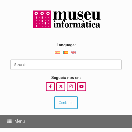
Skip
to
content
Language:
Search
for:
Segueix-nos en:
Contacte
Menu