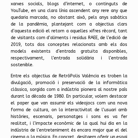
xarxes socials, blogs d’internet, o continguts de
YouTube, en una clara línia ascendent any rere any que
quedaria marcada, no obstant això, pels anys sabàtics
de la pandèmia, plantejant com a objectius clars
d’aquesta edició el retorn a aquelles xifres rècord, tant
de visitants com d’aliments i residus RAEE, de l’edició de
2019, tots dos conceptes relacionats amb els dos
models existents d’entrada gratuïta disponibles,
respectivament, l’entrada solidària i l’entrada
sostenible.
Entre els objectius de RetróPolis València es troben la
divulgació, promoció i preservació de la informàtica
clàssica, sorgida com a indústria pionera al nostre país
durant la dècada de 1980. En particular, volem destacar
el paper que van assumir els videojocs com una nova
forma de cultura, on la interactivitat de l’usuari amb
històries, escenaris, personatges i sons es va fer
realitat, i l’impacte econòmic de la qual hui dia en la
indústria de l’entreteniment és encara major que el del
cinema o la música. En concret, desitgem oferir un espai