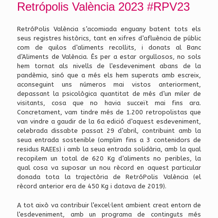
Retrópolis València 2023 #RPV23
RetróPolis València s’acomiada enguany batent tots els
seus registres històrics, tant en xifres d’afluència de públic
com de quilos d’aliments recollits, i donats al Banc
d’Aliments de València. És per a estar orgullosos, no sols
hem tornat als nivells de l’esdeveniment abans de la
pandèmia, sinó que a més els hem superats amb escreix,
aconseguint uns números mai vistos anteriorment,
depassant la psicològica quantitat de més d’un miler de
visitants, cosa que no havia succeït mai fins ara.
Concretament, vam tindre més de 1.200 retropolistas que
van vindre a gaudir de la 6a edició d’aquest esdeveniment,
celebrada dissabte passat 29 d’abril, contribuint amb la
seua entrada sostenible (omplim fins a 3 contenidors de
residus RAEEs) i amb la seua entrada solidària, amb la qual
recopilem un total de 620 Kg d’aliments no peribles, la
qual cosa va suposar un nou rècord en aquest particular
donada tota la trajectòria de RetróPolis València (el
rècord anterior era de 450 Kg i datava de 2019).
A tot això va contribuir l’excel·lent ambient creat entorn de
l’esdeveniment, amb un programa de continguts més