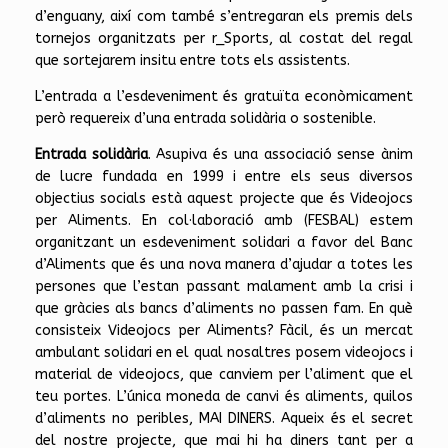
d’enguany, així com també s’entregaran els premis dels
tornejos organitzats per r_Sports, al costat del regal
que sortejarem insitu entre tots els assistents.
L’entrada a l’esdeveniment és gratuïta econòmicament
però requereix d’una entrada solidària o sostenible.
Entrada solidària
. Asupiva és una associació sense ànim
de lucre fundada en 1999 i entre els seus diversos
objectius socials està aquest projecte que és Videojocs
per Aliments. En col·laboració amb (FESBAL) estem
organitzant un esdeveniment solidari a favor del Banc
d’Aliments que és una nova manera d’ajudar a totes les
persones que l’estan passant malament amb la crisi i
que gràcies als bancs d’aliments no passen fam. En què
consisteix Videojocs per Aliments? Fàcil, és un mercat
ambulant solidari en el qual nosaltres posem videojocs i
material de videojocs, que canviem per l’aliment que el
teu portes. L’única moneda de canvi és aliments, quilos
d’aliments no peribles, MAI DINERS. Aqueix és el secret
del nostre projecte, que mai hi ha diners tant per a