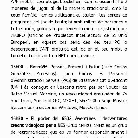
APP mòbil i tecnologia blockchain. Com a usuari hi ha 2
maneres de jugar: a) de la manera tradicional, amb la
teua família i amics utilitzant el tauler i les cartes de
preguntes del joc de taula; b) amb milers de persones a
tot el món, gràcies a que tenen la marca registrada per
l’EUIPO (Oficina de Propietat Intel·lectual de la Unió
Europea), en aquest cas seria des del teu PC, o
descarregant l’APP gratuïta del joc en el teu mòbil o
tauleta, i utilitzant un NFT com a avatar.
15h00
–
RetroVM: Passat, Present i Futur
(Juan Carlos
González Amestoy). Juan Carlos és Personal
d’Administració i Serveis (PAS) de la Universitat d’Alacant
(UA) i és conegut en l’escena retro per ser l’autor de
Retro Virtual Machine, un revolucionari emulador de Zx
Spectrum, Amstrad CPC, MSX-1, SG-1000 i Sega Màster
System per a sistemes Windows, MacOs i Linux.
16h30
–
El poder del 6502. Aventures i desventures
creant videojocs per a NES
(Grup 4MHz). 4MHz és un grup
de retromaniacos que es va formar espontàniament i