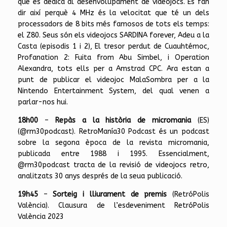
que es dedica al desenvolupament de videojocs. Es fan
dir així perquè 4 MHz és la velocitat que té un dels
processadors de 8 bits més famosos de tots els temps:
el Z80. Seus són els videojocs SARDINA forever, Adeu a la
Casta (episodis 1 i 2), El tresor perdut de Cuauhtémoc,
Profanation 2: Fuita from Abu Simbel, i Operation
Alexandra, tots ells per a Amstrad CPC. Ara estan a
punt de publicar el videojoc MalaSombra per a la
Nintendo Entertainment System, del qual venen a
parlar-nos hui.
18h00
–
Repàs a la història de micromania
(ES)
(@rm30podcast). RetroManía30 Podcast és un podcast
sobre la segona època de la revista micromania,
publicada entre 1988 i 1995. Essencialment,
@rm30podcast tracta de la revisió de videojocs retro,
analitzats 30 anys després de la seua publicació.
19h45
–
Sorteig i lliurament de premis
(RetróPolis
València). Clausura de l’esdeveniment RetróPolis
València 2023