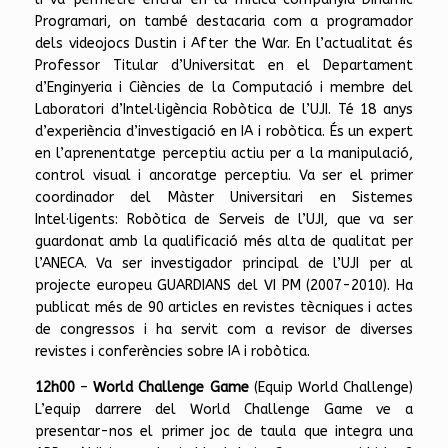
Programari, on també destacaria com a programador
dels videojocs Dustin i After the War. En l’actualitat és
Professor Titular d’Universitat en el Departament
d’Enginyeria i Ciències de la Computació i membre del
Laboratori d’Intel·ligència Robòtica de l’UJI. Té 18 anys
d’experiència d’investigació en IA i robòtica. És un expert
en l’aprenentatge perceptiu actiu per a la manipulació,
control visual i ancoratge perceptiu. Va ser el primer
coordinador del Màster Universitari en Sistemes
Intel·ligents: Robòtica de Serveis de l’UJI, que va ser
guardonat amb la qualificació més alta de qualitat per
l’ANECA. Va ser investigador principal de l’UJI per al
projecte europeu GUARDIANS del VI PM (2007-2010). Ha
publicat més de 90 articles en revistes tècniques i actes
de congressos i ha servit com a revisor de diverses
revistes i conferències sobre IA i robòtica.
12h00
–
World Challenge Game
(Equip World Challenge)
L’equip darrere del World Challenge Game ve a
presentar-nos el primer joc de taula que integra una