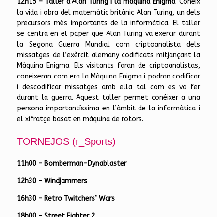
12h15
– Taller d’Alan Turing i la màquina Enigma
. Coneix
la vida i obra del matemàtic britànic Alan Turing, un dels
precursors més importants de la informàtica. El taller
se centra en el paper que Alan Turing va exercir durant
la Segona Guerra Mundial com criptoanalista dels
missatges de l’exèrcit alemany codificats mitjançant la
Màquina Enigma. Els visitants faran de criptoanalistas,
coneixeran com era la Màquina Enigma i podran codificar
i descodificar missatges amb ella tal com es va fer
durant la guerra. Aquest taller permet conéixer a una
persona importantíssima en l’àmbit de la informàtica i
el xifratge basat en màquina de rotors.
TORNEJOS (r_Sports)
11h00 – Bomberman-Dynablaster
12h30 – Windjammers
16h30 – Retro Twitchers’ Wars
18h00 – Street Fighter 2