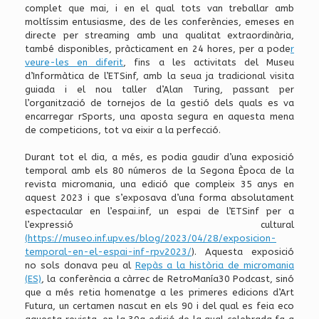
complet que mai, i en el qual tots van treballar amb
moltíssim entusiasme, des de les conferències, emeses en
directe per streaming amb una qualitat extraordinària,
també disponibles, pràcticament en 24 hores, per a pode
r
veure-les en diferit
, fins a les activitats del Museu
d’Informàtica de l’ETSinf, amb la seua ja tradicional visita
guiada i el nou taller d’Alan Turing, passant per
l’organització de tornejos de la gestió dels quals es va
encarregar rSports, una aposta segura en aquesta mena
de competicions, tot va eixir a la perfecció.
Durant tot el dia, a més, es podia gaudir d’una exposició
temporal amb els 80 números de la Segona Època de la
revista micromania, una edició que compleix 35 anys en
aquest 2023 i que s’exposava d’una forma absolutament
espectacular en l’espai.inf, un espai de l’ETSinf per a
l’expressió cultural
(https://museo.inf.upv.es/blog/2023/04/28/exposicion-
temporal-en-el-espai-inf-rpv2023/
). Aquesta exposició
no sols donava peu al
Repàs a la història de micromania
(ES)
, la conferència a càrrec de RetroManía30 Podcast, sinó
que a més retia homenatge a les primeres edicions d’Art
Futura, un certamen nascut en els 90 i del qual es feia eco