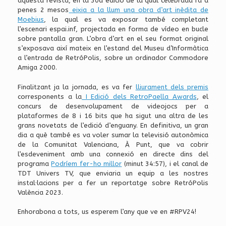
aquesta revista, en la 30a edició de la qual celebrada fa a
penes 2 mesos
eixia a la llum una obra d’art inèdita de
Moebius
, la qual es va exposar també completant
l’escenari espai.inf, projectada en forma de vídeo en bucle
sobre pantalla gran. L’obra d’art en el seu format original
s’exposava així mateix en l’estand del Museu d’Informàtica
a l’entrada de RetróPolis, sobre un ordinador Commodore
Amiga 2000.
Finalitzant ja la jornada, es va fer
lliurament dels premis
corresponents a la
I Edició dels RetroPaella Awards
, el
concurs de desenvolupament de videojocs per a
plataformes de 8 i 16 bits que ha sigut una altra de les
grans novetats de l’edició d’enguany. En definitiva, un gran
dia a què també es va voler sumar la televisió autonòmica
de la Comunitat Valenciana, À Punt, que va cobrir
l’esdeveniment amb una connexió en directe dins del
programa
Podríem fer-ho millor
(minut 34:57), i el canal de
TDT Univers TV, que enviaria un equip a les nostres
instal·lacions per a fer un reportatge sobre RetróPolis
València 2023.
Enhorabona a tots, us esperem l’any que ve en #RPV24!